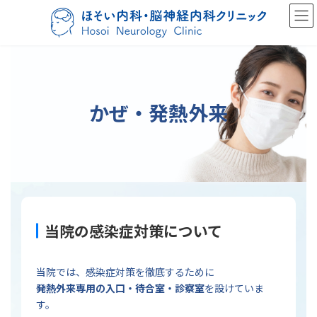
コ
ナ
ン
ビ
テ
ゲ
ン
ー
ツ
シ
へ
ョ
ス
ン
キ
に
かぜ・発熱外来
ッ
移
プ
動
当院の感染症対策について
当院では、感染症対策を徹底するために
発熱外来専用の入口・待合室・診察室
を設けていま
す。