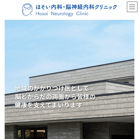
コ
ナ
ン
ビ
テ
ゲ
ン
ー
ツ
シ
へ
ョ
ス
ン
キ
に
ッ
移
プ
動
地域のかかりつけ医として
地域のかかりつけ医として
脳とからだの両面から皆様の
脳とからだの両面から皆様の
健康を支えてまいります
健康を支えてまいります