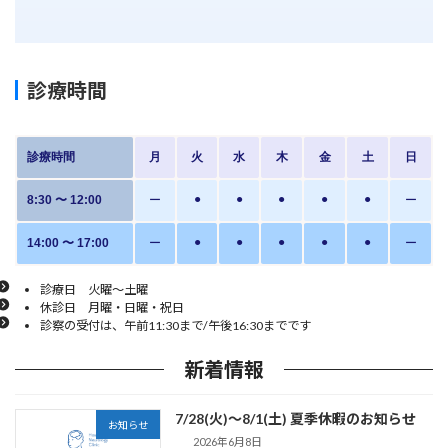
診療時間
診療時間
月
火
水
木
金
土
日
●
●
●
●
●
8:30 〜 12:00
ー
ー
●
●
●
●
●
14:00 〜 17:00
ー
ー
診療日 火曜〜土曜
休診日 月曜・日曜・祝日
診察の受付は、午前11:30まで/午後16:30までです
新着情報
7/28(火)～8/1(土) 夏季休暇のお知らせ
お知らせ
2026年6月8日