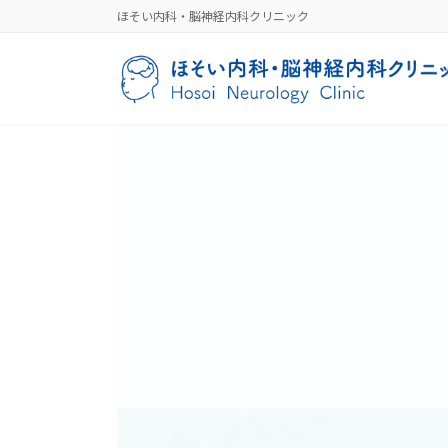
コ
ナ
ほそい内科・脳神経内科クリニック
ン
ビ
テ
ゲ
ン
ー
ツ
シ
へ
ョ
ス
ン
キ
に
ッ
移
プ
動